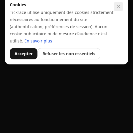
Cookies
Tickrace utilise uniquement des cookies strictement
nécessaires au fonctionnement du site
(authentification, préférences de session). Aucun
cookie publicitaire ni de mesure d'audience n'est
utilisé.
En savoir plus
Accepter
Refuser les non essentiels
Tick
Race
La plateforme moderne pour créer, gérer et partager des