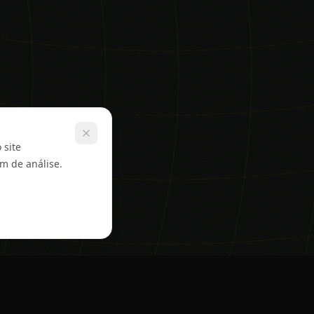
 site
em de análise.