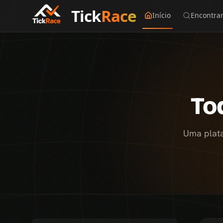
Tick
Race
Início
Encontra
To
Uma plata