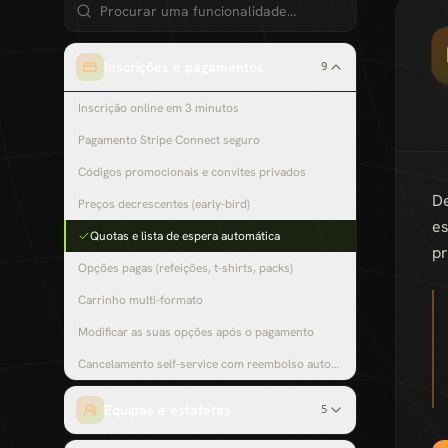
Inscrições e pagamentos
9
Inscrição online em 3 minutos
Pagamento Stripe Connect seguro
Códigos promocionais e convites privados
De
Preços decrescentes (early-bird)
es
Quotas e lista de espera automática
pr
Opções pagas (refeições, t-shirts, packs)
Carrinho multi-formato
Modificar as suas opções após o pagamento
Cancelamento self-service com reembolso automático
Equipas e estafetas
5