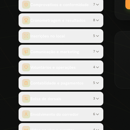
Comprovativos e conformidade
7
Cronometragem e resultados
8
Inscrições no local
5
Comunicação e marketing
7
Voluntários e operações
4
Contabilidade e pagamentos
5
Bolsa de dorsais
3
Envolvimento do corredor
6
4