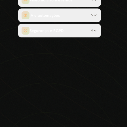
Vídeo ao vivo e eventos
IA e automações
5
Segurança e RGPD
4