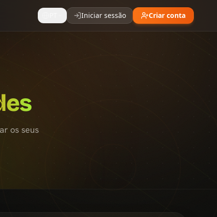
PT
Iniciar sessão
Criar conta
des
ar os seus