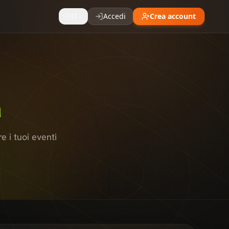
IT
Accedi
Crea account
à
 i tuoi eventi