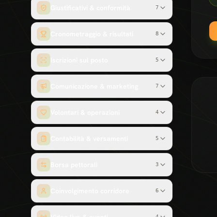
Giustificativi & conformità
7
Cronometraggio & risultati
8
Iscrizioni sul posto
5
Comunicazione & marketing
7
Volontari & operazioni
4
Contabilità & versamenti
5
Borsa pettorali
3
Coinvolgimento corridore
6
4