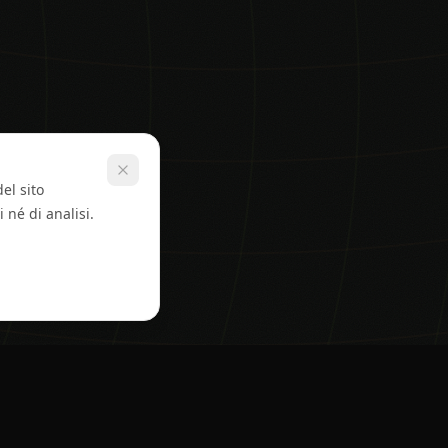
el sito
 né di analisi.