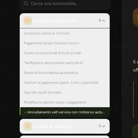
Iscrizioni & pagamenti
9
Iscrizione online in 3 minuti
Pagamento Stripe Connect sicuro
Codici promozionali & inviti privati
Il
Tariffazione decrescente (early-bird)
uf
Quote & lista d'attesa automatica
Opzioni a pagamento (pasti, t-shirt, pacchetti)
Carrello multi-formato
Modifica le opzioni dopo il pagamento
Annullamento self-service con rimborso automatico
Squadre & staffette
5