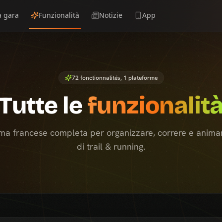
a gara
Funzionalità
Notizie
App
72
fonctionnalités, 1 plateforme
Tutte le
funzionalit
ma francese completa per organizzare, correre e animare
di trail & running.