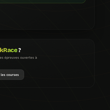
ckRace
?
les épreuves ouvertes à
 les courses