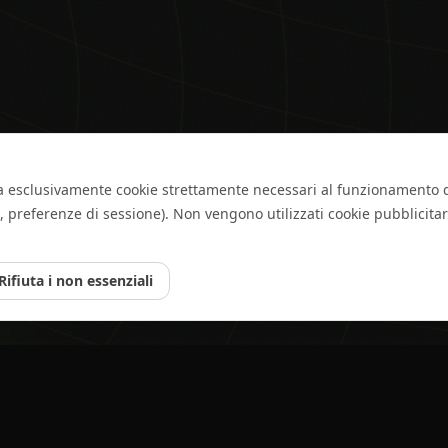
za esclusivamente cookie strettamente necessari al funzionamento d
, preferenze di sessione). Non vengono utilizzati cookie pubblicitari
Rifiuta i non essenziali