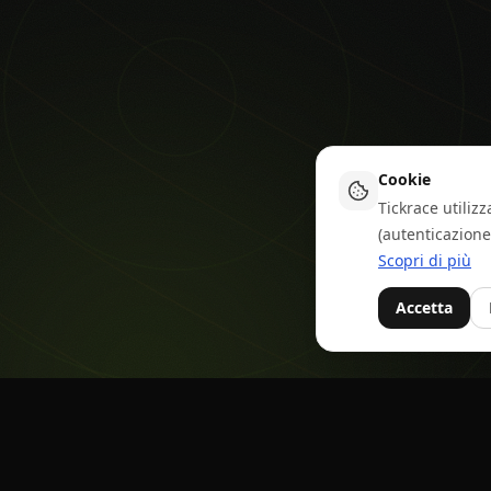
Cookie
Tickrace utiliz
(autenticazione
Scopri di più
Accetta