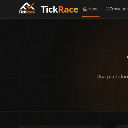
Tick
Race
Home
Trova un
Una piattafor