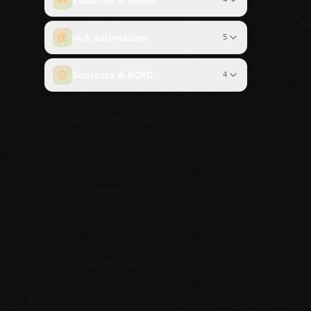
Video live & eventi
IA & automazioni
5
Sicurezza & RGPD
4