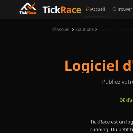
Tick
Race
Accueil
Trouver
Accueil
Solutions
Logiciel d
Publiez votre
0€ d'
TickRace est un log
running. Du petit 