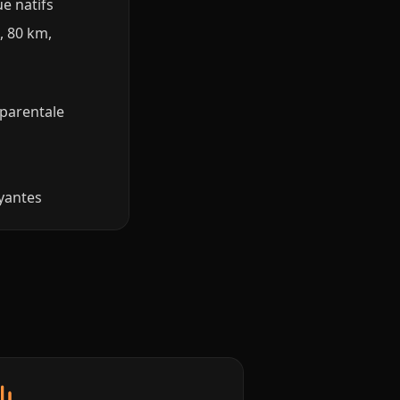
ue natifs
, 80 km,
n parentale
yantes