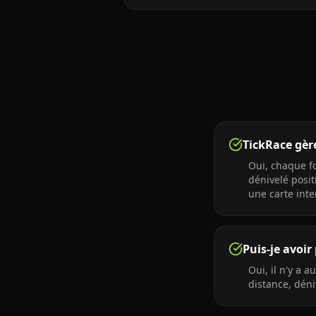
TickRace gère-
Oui, chaque fo
dénivelé posit
une carte inter
Puis-je avoir
Oui, il n'y a
distance, déni