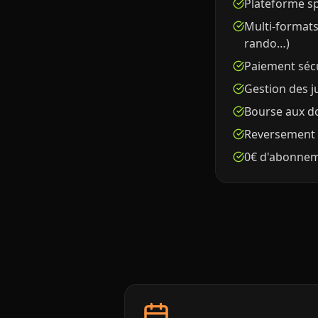
Plateforme spé
Multi-formats 
rando…)
Paiement sécu
Gestion des ju
Bourse aux do
Reversement 
0€ d'abonnem