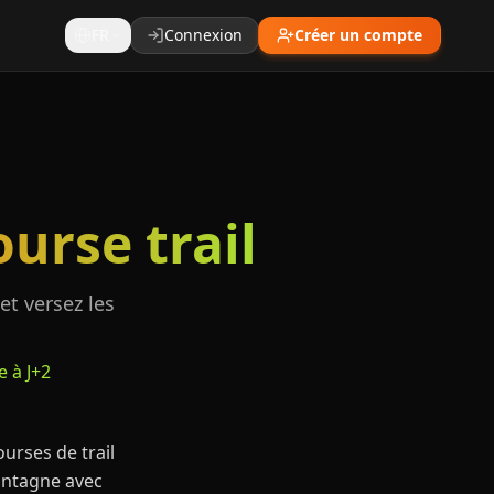
FR
Connexion
Créer un compte
ourse trail
et versez les
 à J+2
ourses de trail
montagne avec