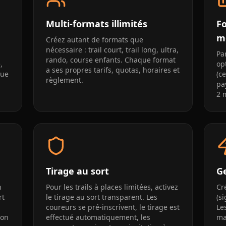
Multi-formats illimités
Fo
m
Créez autant de formats que
nécessaire : trail court, trail long, ultra,
Pa
rando, course enfants. Chaque format
,
opt
a ses propres tarifs, quotas, horaires et
que
(c
règlement.
pa
2 
Tirage au sort
G
n
Pour les trails à places limitées, activez
Cr
rt
le tirage au sort transparent. Les
(s
coureurs se pré-inscrivent, le tirage est
Le
ion
effectué automatiquement, les
ma