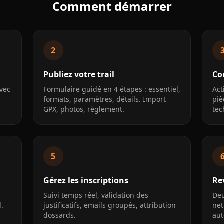
Comment démarrer
2
Publiez votre trail
Co
avec
Formulaire guidé en 4 étapes : essentiel,
Act
.
formats, paramètres, détails. Import
piè
GPX, photos, règlement.
tec
5
Gérez les inscriptions
Re
s
Suivi temps réel, validation des
Deu
l.
justificatifs, emails groupés, attribution
net
dossards.
aut