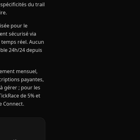
pécificités du trail
ire.
isée pour le
ent sécurisé via
n temps réel. Aucun
sible 24h/24 depuis
nement mensuel,
criptions payantes,
à gérer ; pour les
TickRace de 5% et
pe Connect.