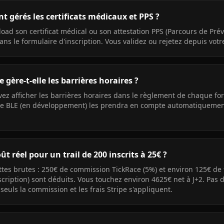
 gérés les certificats médicaux et PPS ?
oad son certificat médical ou son attestation PPS (Parcours de Pré
ns le formulaire d'inscription. Vous validez ou rejetez depuis vot
 gère-t-elle les barrières horaires ?
ez afficher les barrières horaires dans le règlement de chaque fo
 BLE (en développement) les prendra en compte automatiquemen
ût réel pour un trail de 200 inscrits à 25€ ?
tes brutes : 250€ de commission TickRace (5%) et environ 125€ de f
scription) sont déduits. Vous touchez environ 4625€ net à J+2. Pas
: seuls la commission et les frais Stripe s'appliquent.