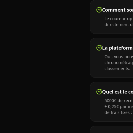
Comment sont
Le coureur upl
directement da
La plateforme
Oui, vous pouv
chronométrage
classements.
Quel est le co
5000€ de recet
+ 0,25€ par in
de frais fixes 