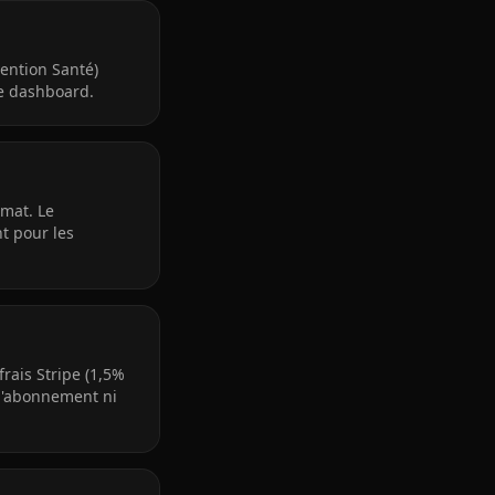
vention Santé)
re dashboard.
rmat. Le
t pour les
rais Stripe (1,5%
 d'abonnement ni