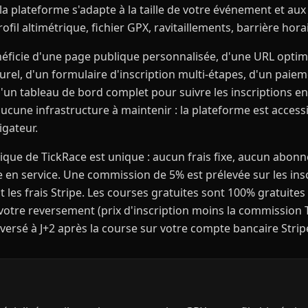
la plateforme s'adapte à la taille de votre événement et aux s
profil altimétrique, fichier GPX, ravitaillements, barrière hora
ficie d'une page publique personnalisée, d'une URL optim
rel, d'un formulaire d'inscription multi-étapes, d'un paiem
d'un tableau de bord complet pour suivre les inscriptions e
r, aucune infrastructure à maintenir : la plateforme est acces
igateur.
ue de TickRace est unique : aucun frais fixe, aucun abon
e en service. Une commission de 5% est prélevée sur les ins
nt les frais Stripe. Les courses gratuites sont 100% gratuites 
votre reversement (prix d'inscription moins la commission 
st versé à J+2 après la course sur votre compte bancaire Stri