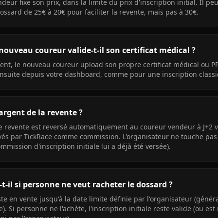
deur fixe son prix, dans la limite du prix d'inscription initial. Il p
ssard de 25€ à 20€ pour faciliter la revente, mais pas à 30€.
ouveau coureur valide-t-il son certificat médical ?
nt, le nouveau coureur upload son propre certificat médical ou PP
ensuite depuis votre dashboard, comme pour une inscription class
argent de la revente ?
e revente est reversé automatiquement au coureur vendeur à J+2 v
vés par TickRace comme commission. L'organisateur ne touche pas 
mmission d'inscription initiale lui a déjà été versée).
t-il si personne ne veut racheter le dossard ?
te en vente jusqu'à la date limite définie par l'organisateur (généra
e). Si personne ne l'achète, l'inscription initiale reste valide (ou e