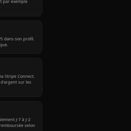
eut par exemple
S dans son profil.
ique.
ia Stripe Connect.
d'argent sur les
lement J-7 à J-2
st remboursée selon