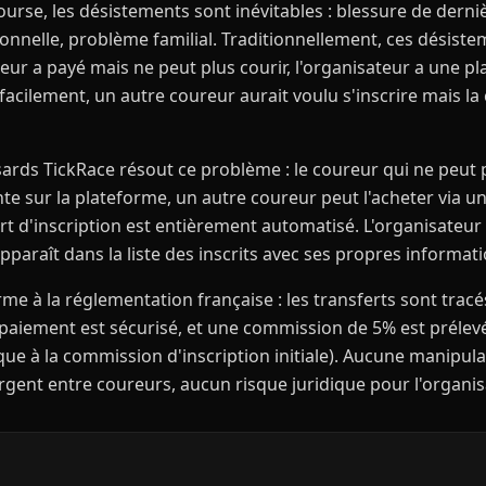
ourse, les désistements sont inévitables : blessure de derni
ionnelle, problème familial. Traditionnellement, ces désist
reur a payé mais ne peut plus courir, l'organisateur a une pla
acilement, un autre coureur aurait voulu s'inscrire mais la
ards TickRace résout ce problème : le coureur qui ne peut 
te sur la plateforme, un autre coureur peut l'acheter via u
ert d'inscription est entièrement automatisé. L'organisateur n'
araît dans la liste des inscrits avec ses propres informati
me à la réglementation française : les transferts sont tracés
e paiement est sécurisé, et une commission de 5% est prélevé
que à la commission d'inscription initiale). Aucune manipul
gent entre coureurs, aucun risque juridique pour l'organis