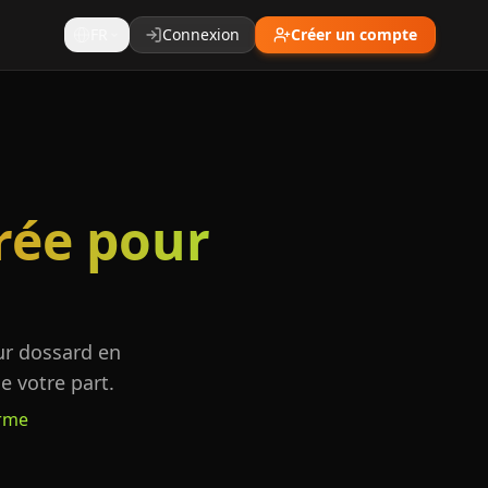
FR
Connexion
Créer un compte
rée pour
ur dossard en
 votre part.
orme