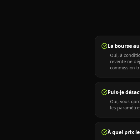
La bourse aux
Oui, à conditi
revente ne dép
commission tr
Puis-je désa
Oui, vous gard
les paramètres
À quel prix l