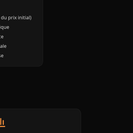
u prix initial)
tique
ce
ale
se