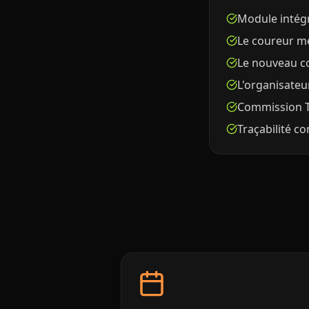
Module intégr
Le coureur met
Le nouveau co
L'organisateu
Commission Ti
Traçabilité c