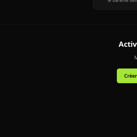
le barème défi
Acti
M
Crée