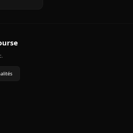
ourse
c.
alités