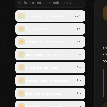
Inscriptions & paiements
10
Équipes & relais
5
Justificatifs & conformité
7
Un
d'
Chronométrage & résultats
8
co
Inscriptions sur place
5
Communication & marketing
7
Bénévoles & opérations
4
Compta & reversements
5