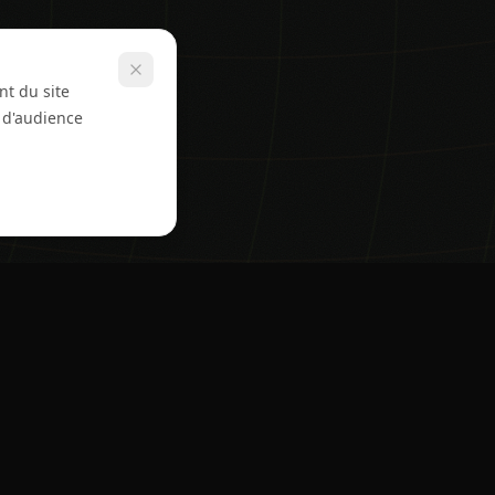
nt du site
e d'audience
de
Légal
CGV Coureurs
une course
CGV Organisateurs