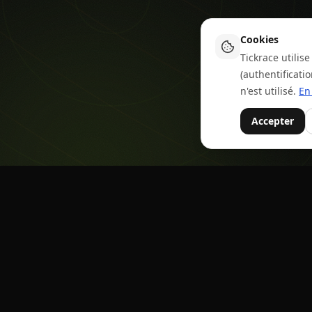
Cookies
Tickrace utili
(authentificati
n'est utilisé.
En
Accepter
Tick
Race