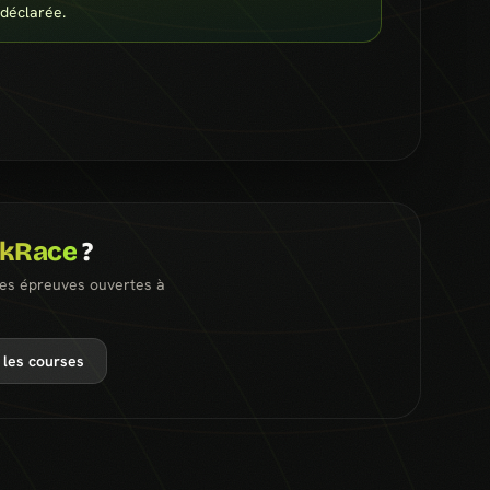
-déclarée.
ckRace
?
les épreuves ouvertes à
 les courses