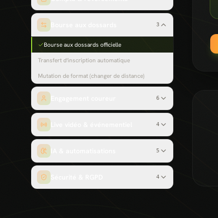
Bourse aux dossards
3
Bourse aux dossards officielle
Transfert d'inscription automatique
Mutation de format (changer de distance)
Engagement coureur
6
Live vidéo & événementiel
4
IA & automatisations
5
Sécurité & RGPD
4