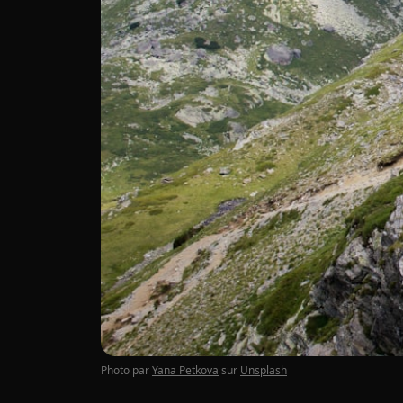
Photo par
Yana Petkova
sur
Unsplash