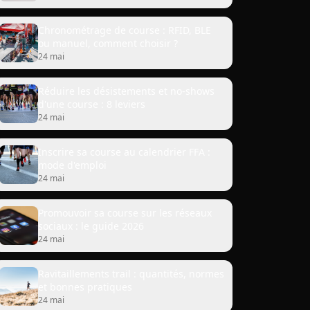
Chronométrage de course : RFID, BLE
ou manuel, comment choisir ?
24 mai
Réduire les désistements et no-shows
d'une course : 8 leviers
24 mai
Inscrire sa course au calendrier FFA :
mode d'emploi
24 mai
Promouvoir sa course sur les réseaux
sociaux : le guide 2026
24 mai
Ravitaillements trail : quantités, normes
et bonnes pratiques
24 mai