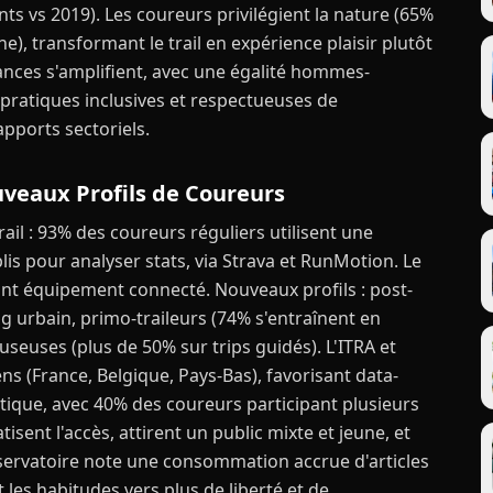
ts vs 2019). Les coureurs privilégient la nature (65%
, transformant le trail en expérience plaisir plutôt
nces s'amplifient, avec une égalité hommes-
 pratiques inclusives et respectueuses de
pports sectoriels.
uveaux Profils de Coureurs
rail : 93% des coureurs réguliers utilisent une
is pour analyser stats, via Strava et RunMotion. Le
nt équipement connecté. Nouveaux profils : post-
ng urbain, primo-traileurs (74% s'entraînent en
seuses (plus de 50% sur trips guidés). L'ITRA et
s (France, Belgique, Pays-Bas), favorisant data-
atique, avec 40% des coureurs participant plusieurs
isent l'accès, attirent un public mixte et jeune, et
servatoire note une consommation accrue d'articles
 les habitudes vers plus de liberté et de