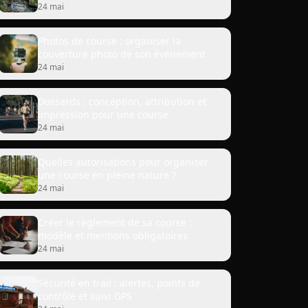
24 mai
Photos de course : organiser la
couverture photo de son événement
24 mai
Dossards : conception, attribution et
impression pour une course
24 mai
Quelles autorisations pour organiser
une course en pleine nature ?
24 mai
Créer le règlement de sa course :
modèle et mentions obligatoires
24 mai
Sécurité en trail : alertes, points de
contrôle et suivi GPS