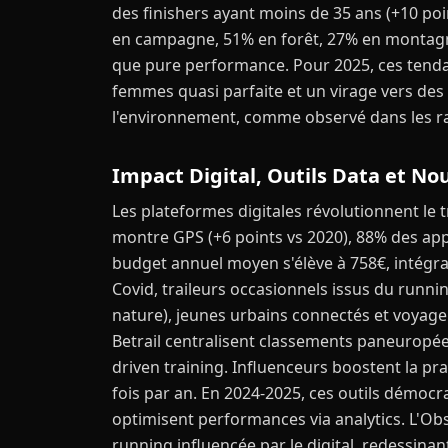
des finishers ayant moins de 35 ans (+10 poin
en campagne, 51% en forêt, 27% en montagne)
que pure performance. Pour 2025, ces tenda
femmes quasi parfaite et un virage vers des
l'environnement, comme observé dans les ra
Impact Digital, Outils Data et No
Les plateformes digitales révolutionnent le t
montre GPS (+6 points vs 2020), 88% des appl
budget annuel moyen s'élève à 758€, intégra
Covid, traileurs occasionnels issus du runni
nature), jeunes urbains connectés et voyageu
Betrail centralisent classements paneuropéen
driven training. Influenceurs boostent la pr
fois par an. En 2024-2025, ces outils démocrat
optimisent performances via analytics. L'Ob
running influencée par le digital, redessinant