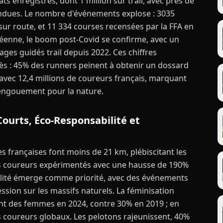
ts enregistrés, dont 1 million sur trail, avec près de
ondues. Le nombre d'événements explose : 3035
sur route, et 11 334 courses recensées par la FFA en
péenne, le boom post-Covid se confirme, avec un
ges guidés trail depuis 2022. Ces chiffres
ès : 45% des runners peinent à obtenir un dossard
 avec 12,4 millions de coureurs français, marquant
engouement pour la nature.
Courts, Éco-Responsabilité et
es françaises font moins de 21 km, plébiscitant les
t les coureurs expérimentés avec une hausse de 190%
ilité émerge comme priorité, avec des événements
ssion sur les massifs naturels. La féminisation
ont des femmes en 2024, contre 30% en 2019 ; en
s coureurs globaux. Les pelotons rajeunissent, 40%