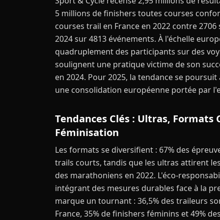
Sport & Cycle recense 2,95 millions de résulta
5 millions de finishers toutes courses conf
courses trail en France en 2022 contre 2706 
2024 sur 4813 événements. À l'échelle euro
quadruplement des participants sur des voya
soulignent une pratique victime de son succ
en 2024. Pour 2025, la tendance se poursuit
une consolidation européenne portée par l'
Tendances Clés : Ultras, Formats 
Féminisation
Les formats se diversifient : 67% des épreuv
trails courts, tandis que les ultras attiren
des marathoniens en 2022. L'éco-responsab
intégrant des mesures durables face à la pre
marque un tournant : 36,5% des traileurs s
France, 35% de finishers féminins et 49% de