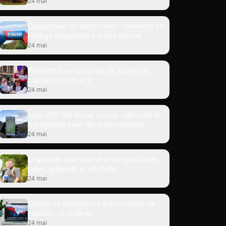
24 mai
Classement en temps réel : comment ça
change l'expérience d'une course
24 mai
Permettre aux proches de suivre les
coureurs en direct
24 mai
Suivi GPS live d'une course : sécurité et
tranquillité pour les organisateurs
24 mai
Organiser une course écoresponsable :
label, gobelets et déchets
24 mai
Choisir sa plateforme d'inscription de
course : 10 critères
24 mai