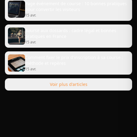
Page événement de course : 10 bonnes pratiques
pour convertir les visiteurs
15 avr.
Bourse aux dossards : cadre légal et bonnes
pratiques en France
15 avr.
Comment fixer le prix d'inscription à sa course :
méthode et repères
15 avr.
Voir plus d'articles