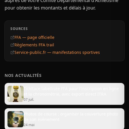
auprès de votre Comité Départemental d'Athlétisme
pour obtenir les montants et délais à jour.
SOURCES
FFA — page officielle
Règlements FFA trail
Service-public.fr — manifestations sportives
NOS ACTUALITÉS
TickRace labellisée FFA pour l'inscription en ligne
et la chronométrie, avec export direct ITRA
07 juil.
Photos de course : organiser la couverture photo
de son événement
24 mai