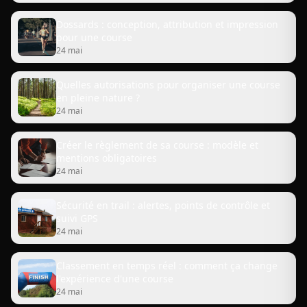
Dossards : conception, attribution et impression
pour une course
24 mai
Quelles autorisations pour organiser une course
en pleine nature ?
24 mai
Créer le règlement de sa course : modèle et
mentions obligatoires
24 mai
Sécurité en trail : alertes, points de contrôle et
suivi GPS
24 mai
Classement en temps réel : comment ça change
l'expérience d'une course
24 mai