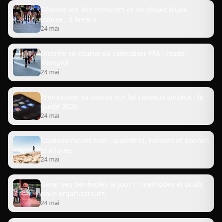
Réduire les désistements et no-shows d'une
course : 8 leviers
24 mai
Inscrire sa course au calendrier FFA : mode
d'emploi
24 mai
Promouvoir sa course sur les réseaux sociaux : le
guide 2026
24 mai
Ravitaillements trail : quantités, normes et bonnes
pratiques
24 mai
Gérer ses bénévoles le jour J : méthodes et outils
pour organisateurs
24 mai