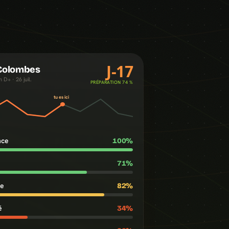
J-17
 Colombes
 D+ · 26 juil.
PRÉPARATION 74 %
tu es ici
nce
100
%
71
%
te
82
%
é
34
%