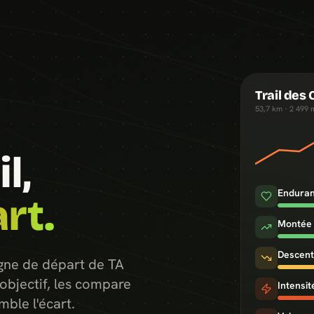
Trail des
53,7 km · 2 499 m
l,
Endura
rt.
Montée
Descen
gne de départ de TA
objectif, les compare
Intensit
mble l'écart.