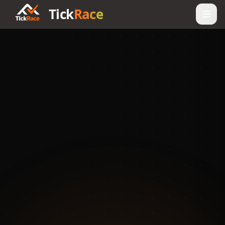
Tick
Race