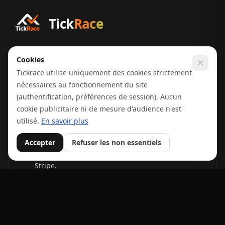
Tick
Race
Cookies
La plateforme moderne pour créer, gérer et partager des
Tickrace utilise uniquement des cookies strictement
événements sportifs — inscriptions, options, paiements et
nécessaires au fonctionnement du site
communauté.
(authentification, préférences de session). Aucun
cookie publicitaire ni de mesure d'audience n'est
utilisé.
En savoir plus
Accepter
Refuser les non essentiels
Paiements sécurisés
Inscriptions et reversements automatisés via
Stripe.
Labels officiels FFA
Chronométrage et inscriptions en ligne labellisés par la Fédération
Française d'Athlétisme (2026-2027).