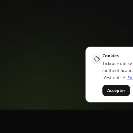
Cookies
Tickrace utili
(authentificati
n'est utilisé.
En
Accepter