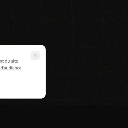
nt du site
e d'audience