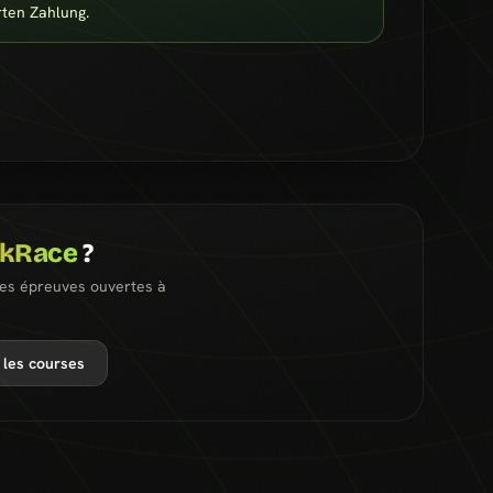
rten Zahlung.
ckRace
?
les épreuves ouvertes à
 les courses