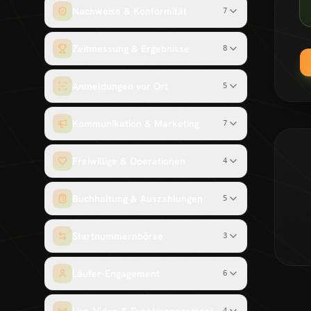
Nachweise & Konformität
7
Zeitmessung & Ergebnisse
8
Anmeldungen vor Ort
5
Kommunikation & Marketing
7
Freiwillige & Operationen
4
Buchhaltung & Auszahlungen
5
Startnummernbörse
3
Läufer-Engagement
6
4