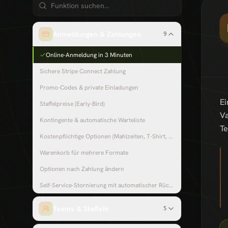
Anmeldungen & Zahlungen
9
Online-Anmeldung in 3 Minuten
Sichere Stripe Connect Zahlung
Promo-Codes & private Einladungen
Ei
Staffelpreise (Early-Bird)
Va
Kontingente & automatische Warteliste
Te
Kostenpflichtige Optionen (Mahlzeiten, T-Shirt, Pakete)
Warenkorb für mehrere Formate
Optionen nach Zahlung ändern
Self-Service-Stornierung mit automatischer Rückerstattung
Teams & Staffeln
5