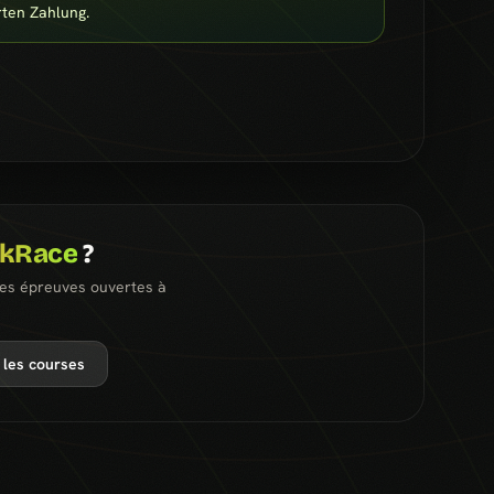
rten Zahlung.
ckRace
?
les épreuves ouvertes à
 les courses