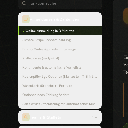
Anmeldungen & Zahlungen
9
Online-Anmeldung in 3 Minuten
Sichere Stripe Connect Zahlung
Promo-Codes & private Einladungen
Ei
Staffelpreise (Early-Bird)
Va
Kontingente & automatische Warteliste
Te
Kostenpflichtige Optionen (Mahlzeiten, T-Shirt, Pakete)
Warenkorb für mehrere Formate
Optionen nach Zahlung ändern
Self-Service-Stornierung mit automatischer Rückerstattung
Teams & Staffeln
5