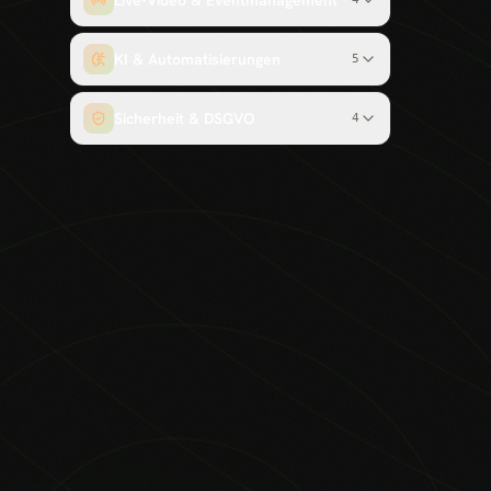
Live-Video & Eventmanagement
KI & Automatisierungen
5
Sicherheit & DSGVO
4