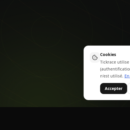
Cookies
Tickrace utili
(authentificati
n'est utilisé.
En
Accepter