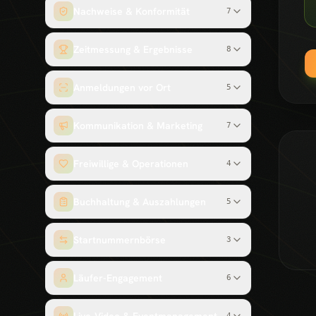
Nachweise & Konformität
7
Zeitmessung & Ergebnisse
8
Anmeldungen vor Ort
5
Kommunikation & Marketing
7
Freiwillige & Operationen
4
Buchhaltung & Auszahlungen
5
Startnummernbörse
3
Läufer-Engagement
6
4