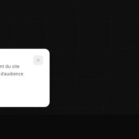
nt du site
e d'audience